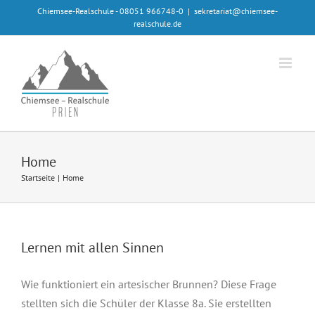
Zum
Chiemsee-Realschule - 08051 966748-0
|
sekretariat@chiemsee-
realschule.de
Inhalt
springen
Home
Startseite
Home
Lernen mit allen Sinnen
Wie funktioniert ein artesischer Brunnen? Diese Frage
stellten sich die Schüler der Klasse 8a. Sie erstellten