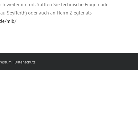
h weiterhin fort. Sollten Sie technische Fragen oder
rau Seyfferth) oder auch an Herrn Ziegler als
.de/mib/
ressum
|
Datenschutz