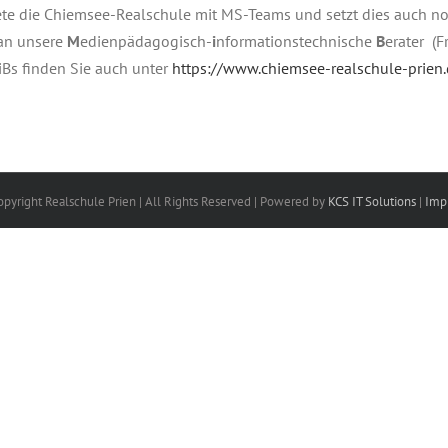
tete die Chiemsee-Realschule mit MS-Teams und setzt dies auch noc
 an unsere
M
edienpädagogisch-
i
nformationstechnische
B
erater (F
iBs finden Sie auch unter
https://www.chiemsee-realschule-prien
opyright Realschule Prien | All Rights Reserved | Powered by
KCS IT Solutions
|
Imp