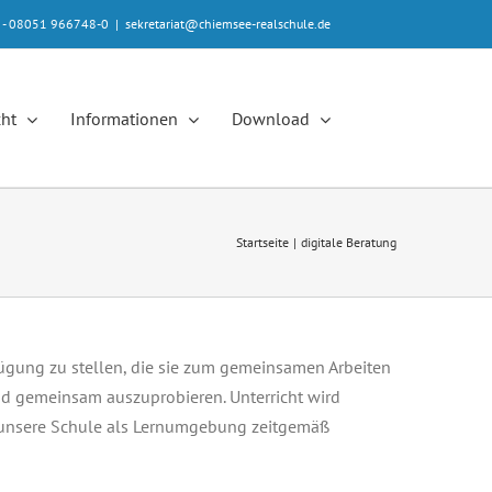
e - 08051 966748-0
|
sekretariat@chiemsee-realschule.de
cht
Informationen
Download
Startseite
digitale Beratung
rfügung zu stellen, die sie zum gemeinsamen Arbeiten
nd gemeinsam auszuprobieren. Unterricht wird
ei, unsere Schule als Lernumgebung zeitgemäß