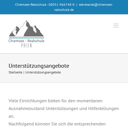
Zum
Chiemsee-Realschule - 08051 966748-0
|
sekretariat@chiemsee-
realschule.de
Inhalt
springen
Unterstützungsangebote
Startseite
Unterstützungsangebote
Viele Einrichtungen bieten für den momentanen
Ausnahmezustand Unterstützungen und Hilfestellungen
an.
Nachfolgend können Sie sich die entsprechenden