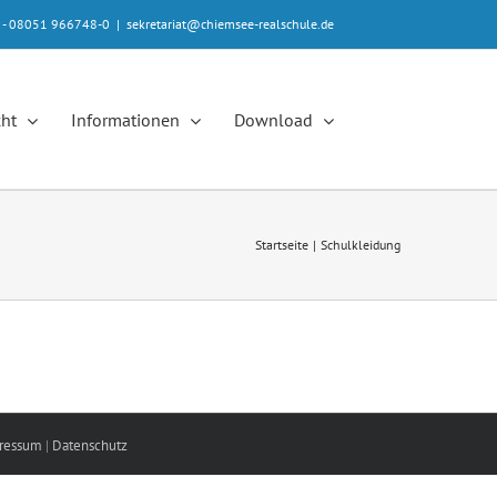
e - 08051 966748-0
|
sekretariat@chiemsee-realschule.de
cht
Informationen
Download
Startseite
Schulkleidung
ressum
|
Datenschutz