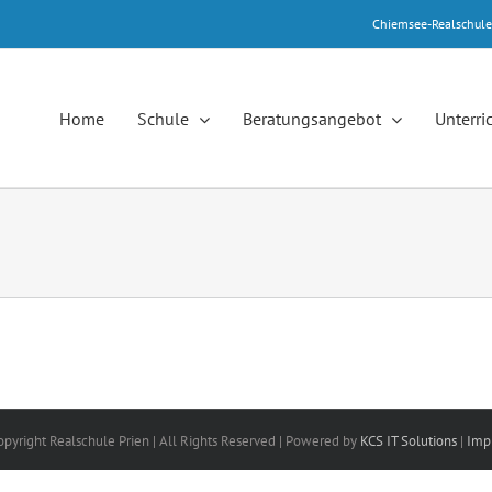
Chiemsee-Realschul
Home
Schule
Beratungsangebot
Unterri
opyright Realschule Prien | All Rights Reserved | Powered by
KCS IT Solutions
|
Imp