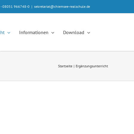
e - 08051 966748-0
|
sekretariat@chiemsee-realschule.de
cht
Informationen
Download
Startseite
Ergänzungsunterricht