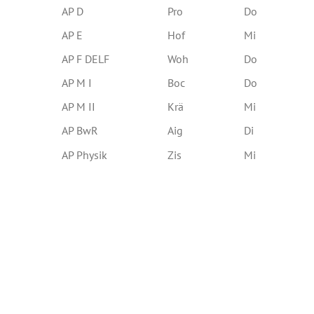
AP D
Pro
Do
AP E
Hof
Mi
AP F DELF
Woh
Do
AP M I
Boc
Do
AP M II
Krä
Mi
AP BwR
Aig
Di
AP Physik
Zis
Mi